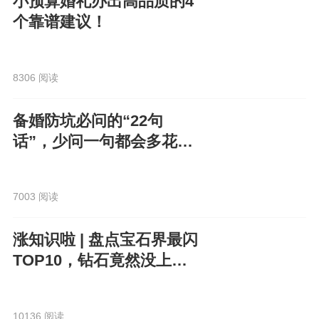
小预算婚礼办出高品质的4
个靠谱建议！
8306 阅读
备婚防坑必问的“22句
话”，少问一句都会多花
钱！
7003 阅读
涨知识啦 | 盘点宝石界最闪
TOP10，钻石竟然没上
榜？！
10136 阅读