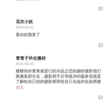
花衣小妖
2014-03-31
看你的预算了
青青子衿在搬砖
2014-03-31
楼楼你好青青就是订的水晶之恋的婚纱摄影他们
家服装部分去，摄影师不分等级JMS最多也就是
了解给自己拍的摄影师和给自己化妆的化妆师建
议楼楼还是让销售给你推荐吧，毕竟内部人员最
全文
清楚自己同事的情况还有一个办法楼楼可以看看
点评区JMS晒的照片哪位JMS的片子你喜欢你可
以私信问问她拍照的摄影师是哪位这样子也能找