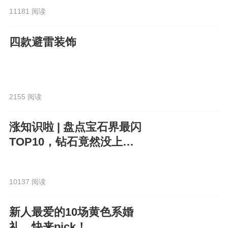
11181 阅读
四款避雷装饰
2155 阅读
涨知识啦 | 盘点宝石界最闪
TOP10，钻石竟然没上
榜？！
10137 阅读
新人最爱的10场黄色系婚
礼，快来pick！