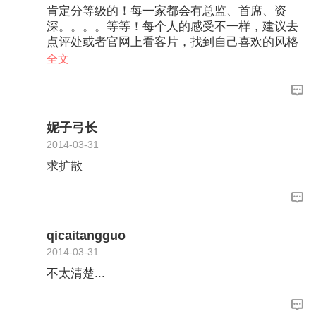
肯定分等级的！每一家都会有总监、首席、资
深。。。。等等！每个人的感受不一样，建议去
点评处或者官网上看客片，找到自己喜欢的风格
~然后再选摄影师~这样最保险
全文
妮子弓长
2014-03-31
求扩散
qicaitangguo
2014-03-31
不太清楚...