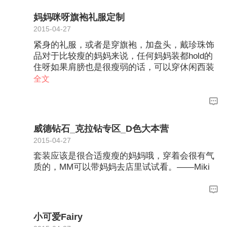
妈妈咪呀旗袍礼服定制
2015-04-27
紧身的礼服，或者是穿旗袍，加盘头，戴珍珠饰
品对于比较瘦的妈妈来说，任何妈妈装都hold的
住呀如果肩膀也是很瘦弱的话，可以穿休闲西装
类似的那种，带肩垫的那种妈妈咪呀是量身定制
全文
的，所以亲可以带妈妈去店里让我们的设计师给
妈妈搭配一套适合妈妈的。建议选择短款的
威德钻石_克拉钻专区_D色大本营
2015-04-27
套装应该是很合适瘦瘦的妈妈哦，穿着会很有气
质的，MM可以带妈妈去店里试试看。——Miki
小可爱Fairy