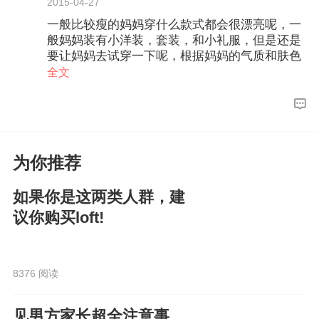
2015-04-27
一般比较瘦的妈妈穿什么款式都会很漂亮呢，一
般妈妈装有小洋装，套装，和小礼服，但是还是
要让妈妈去试穿一下呢，根据妈妈的气质和肤色
选择合适颜色和款式的衣服呢！小洋装一般比较
全文
洋气，会显得年轻，套装就是小西装和小短裙，
一般会显得妈妈十分的干练，看起来比较正式，
而小礼服的话一般会显得比较雍容大气呢，建议
可以选择2套衣服呢，白天接亲的时候选择小洋
装或者套装，宴会仪式的时候可以选择小礼服
为你推荐
呢，但是还是要经过妈妈亲自试穿来确定效果
呢！希望可以帮到您，我是桔子摄影服务总监ice
如果你是这两类人群，建
y，有关于婚纱照的问题欢迎向我咨询呀~
议你购买loft!
8376 阅读
见男方家长超全注意事