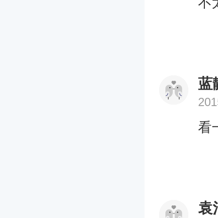
不
蓝
201
看
袁