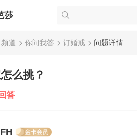
芭莎
尚频道
你问我答
订婚戒
问题详情
宝怎么挑？
回答
FH