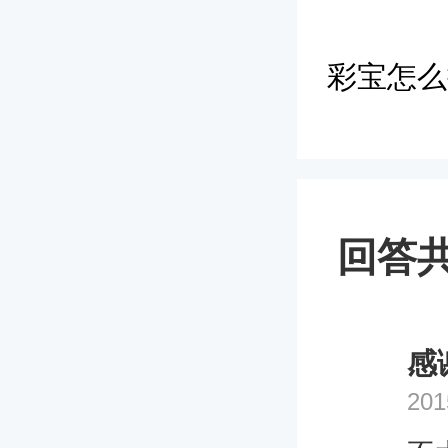
彩宝怎么
回答共
感
201