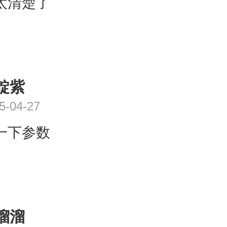
太清楚了
靛紫
5-04-27
一下参数
溜溜