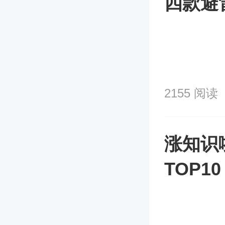
四款避
2155 阅读
涨知识
TOP
榜？！