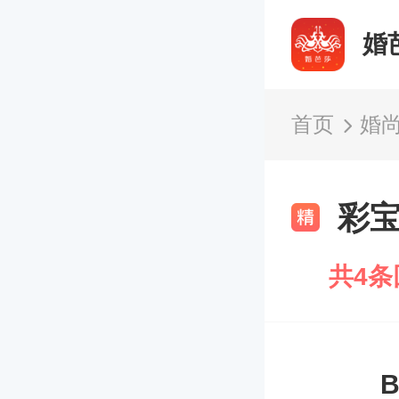
婚
首页
婚
彩
共4条
B