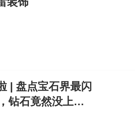
雷装饰
啦 | 盘点宝石界最闪
10，钻石竟然没上