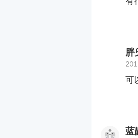
有
胖
201
可
蓝