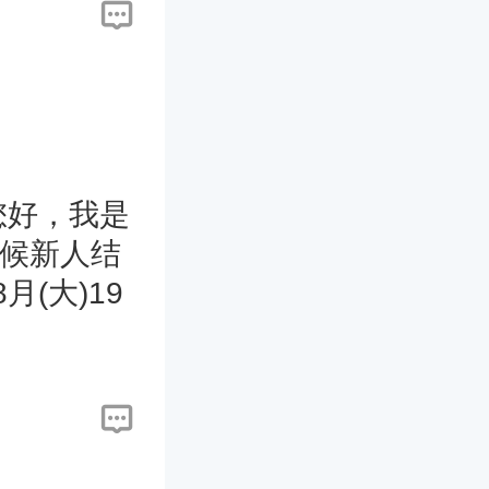
员您好，我是
恭候新人结
月(大)19
】2015
羊(丁未)
日农历08
/续世/明