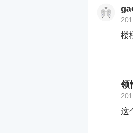
堂
ga
鼠
201
农
母
楼
期
月
【
(
领
将
兔
201
农
这
天