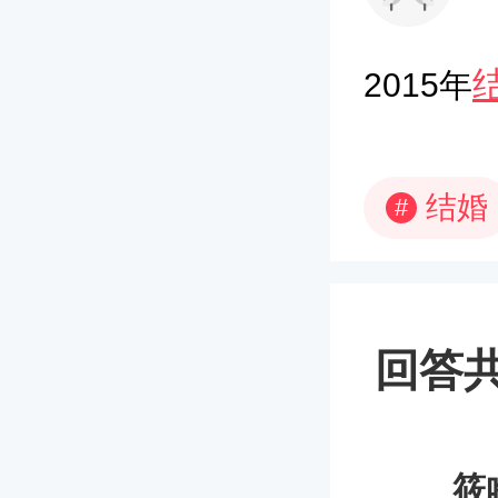
2015年
结婚
#
回答共
筱