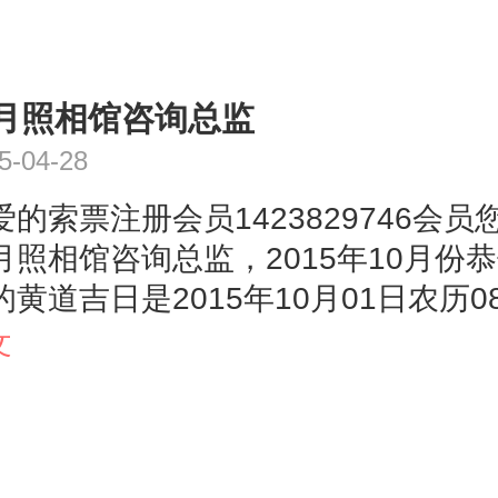
月照相馆咨询总监
5-04-28
爱的索票注册会员1423829746会
月照相馆咨询总监，2015年10月份
的黄道吉日是2015年10月01日农历08
星期四冲龙(甲辰)煞北【周堂/月德/天恩
文
10月04日农历08月(大)22日星期日冲
东【周堂/三合/金堂】2015年10月08
(大)26日星期四冲猪(辛亥)煞东【阴德