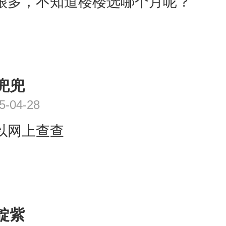
很多，不知道楼楼选哪个月呢？
兜兜
5-04-28
以网上查查
靛紫