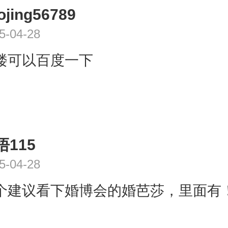
】2015年10月09日农历08月(大)2
ojing56789
(壬子)煞北【周堂/天德/不将】2015年
5-04-28
历08月(大)28日星期六冲牛(癸丑)煞
仓/玉宇】2015年10月12日农历08月(
楼可以百度一下
一冲兔(乙卯)煞东【周堂/天德/月德】2
18日农历09月(大)06日星期日冲鸡(
周堂/五合/鸣犬】2015年10月21日农
大)09日星期三冲鼠(甲子)煞北【天喜/
悟115
】2015年10月24日农历09月(大)1
(丁卯)煞东【阴德/宝光/天德】2015年
5-04-28
历09月(大)18日星期五冲鸡(癸酉)煞
个建议看下婚博会的婚芭莎，里面有
恩/六合】