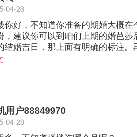
5-04-28
楼你好，不知道你准备的期婚大概在
份，建议你可以到咱们上期的婚芭莎
的结婚吉日，那上面有明确的标注。
双方的老人多沟通，看看老人们有什
文
不是找外面的人算一个结婚的吉日出
外就是根据月份来选择，我们那边是
历的双日子进行选择的，各地风俗不
婚吉日的选择也有所不同的。以上只
机用户88849970
，希望可以帮到你。
5-04-28