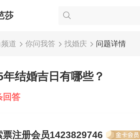
芭莎
尚频道
你问我答
找婚庆
问题详情
15年结婚吉日有哪些？
条回答
索票注册会员1423829746