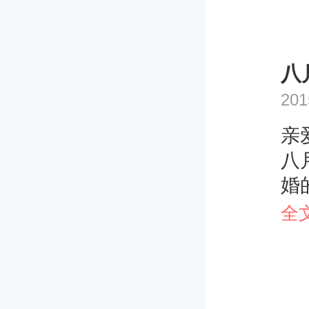
八
201
亲
八
婚
日
全
年
煞
月