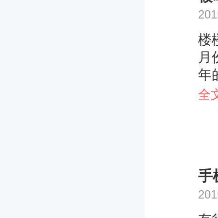
201
楼
月
年
和
全
是
之
阳
结
手
法
201