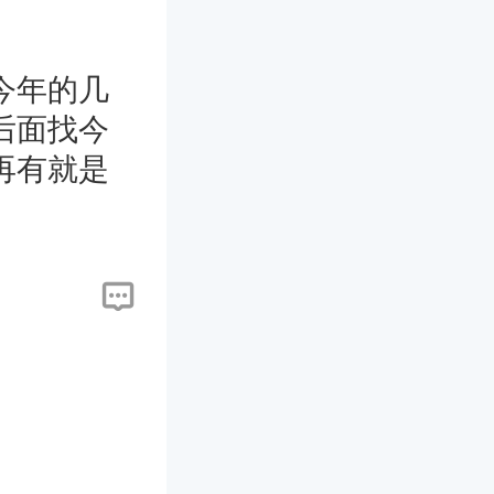
今年的几
后面找今
再有就是
么想法，
来。除此
按照阴历
同，对于
是个人看