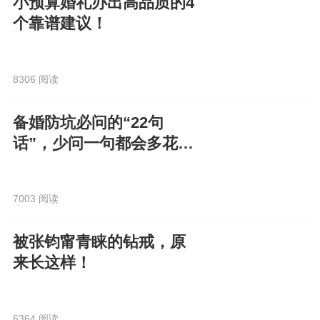
小预算婚礼办出高品质的4
个靠谱建议！
8306 阅读
备婚防坑必问的“22句
话”，少问一句都会多花
钱！
7003 阅读
被张钧甯青睐的钻戒，原
来长这样！
6364 阅读