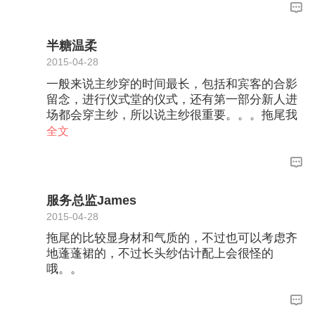
议，，毕竟他们比较专业，而且经验丰富。。希
望帮到楼楼，嘻嘻。。
半糖温柔
2015-04-28
一般来说主纱穿的时间最长，包括和宾客的合影
留念，进行仪式堂的仪式，还有第一部分新人进
场都会穿主纱，所以说主纱很重要。。。拖尾我
感觉是一定要的，一方面端庄高雅，另一方面绝
全文
对是能HOLD住全场，成为焦点的。。。再配上
长长的头纱，那种感觉超赞的哦。。。
服务总监James
2015-04-28
拖尾的比较显身材和气质的，不过也可以考虑齐
地蓬蓬裙的，不过长头纱估计配上会很怪的
哦。。