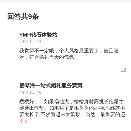
回答共9条
YMH钻石体验站
2015-04-29
我觉得不一定哦，个人风格最重要了，自己喜
欢，符合婚礼当天的气氛
爱琴海一站式婚礼服务慧慧
2015-04-28
楼楼好，，如果场地大，楼楼身材高挑长拖尾才
能穿出气势。如果裙子是很蓬蓬的那种,头纱就不
要太长了,不然看起来太繁琐，当然，最重要的还
是楼楼的试穿效果，毕竟适合每个人的都不一
全文
样。还有楼楼可以问婚纱礼服馆的工作人员的建