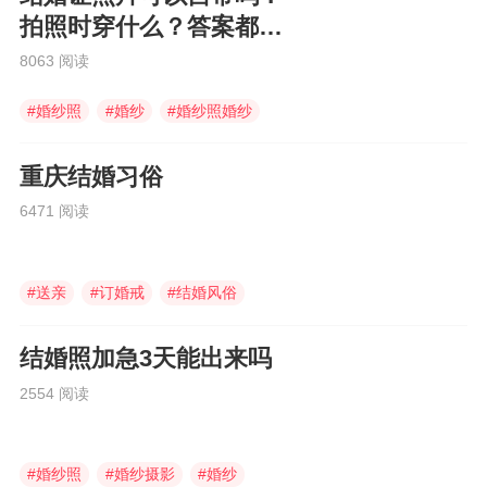
拍照时穿什么？答案都在
这里
8063 阅读
#
婚纱照
#
婚纱
#
婚纱照婚纱
重庆结婚习俗
6471 阅读
#
送亲
#
订婚戒
#
结婚风俗
结婚照加急3天能出来吗
2554 阅读
#
婚纱照
#
婚纱摄影
#
婚纱