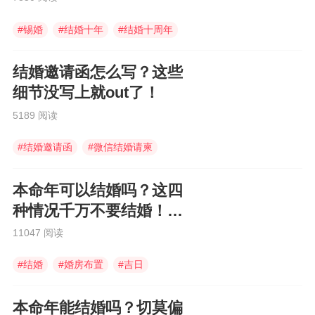
#
锡婚
#
结婚十年
#
结婚十周年
结婚邀请函怎么写？这些
细节没写上就out了！
5189 阅读
#
结婚邀请函
#
微信结婚请柬
#
婚礼邀请函
本命年可以结婚吗？这四
种情况千万不要结婚！大
凶
11047 阅读
#
结婚
#
婚房布置
#
吉日
本命年能结婚吗？切莫偏