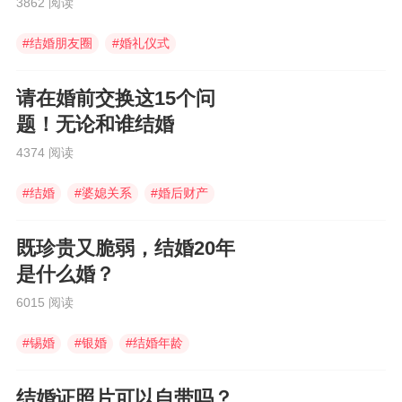
3862 阅读
#
结婚朋友圈
#
婚礼仪式
#
结婚朋友圈怎么发
请在婚前交换这15个问
题！无论和谁结婚
4374 阅读
#
结婚
#
婆媳关系
#
婚后财产
既珍贵又脆弱，结婚20年
是什么婚？
6015 阅读
#
锡婚
#
银婚
#
结婚年龄
结婚证照片可以自带吗？