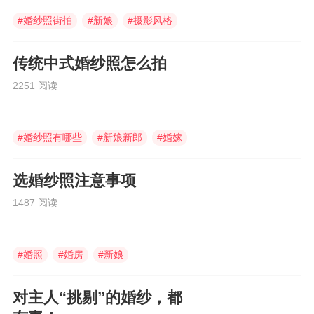
#
婚纱照街拍
#
新娘
#
摄影风格
传统中式婚纱照怎么拍
2251 阅读
#
婚纱照有哪些
#
新娘新郎
#
婚嫁
选婚纱照注意事项
1487 阅读
#
婚照
#
婚房
#
新娘
对主人“挑剔”的婚纱，都