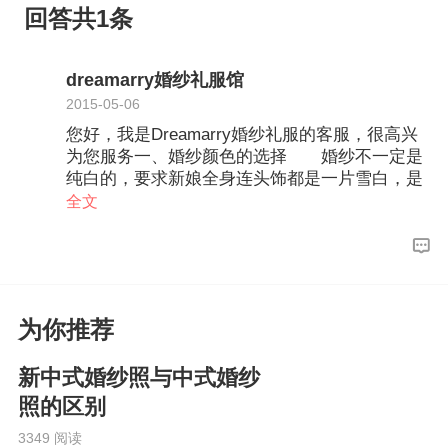
回答共1条
dreamarry婚纱礼服馆
2015-05-06
您好，我是Dreamarry婚纱礼服的客服，很高兴
为您服务一、婚纱颜色的选择 婚纱不一定是
纯白的，要求新娘全身连头饰都是一片雪白，是
始于维多利亚女皇时代，那时候白色代表快乐，
全文
而后来则加强了圣洁和忠贞的意义，致使再婚的
女士，不可以穿纯白婚纱，更形成了纯白婚纱一
枝独秀的崇高地位。 在此之前，希腊也
以“白”为新娘礼服中，最常用的颜色，但并不是
严格至全身雪白；古罗马时期，新娘会披黄色脸
为你推荐
纱：中国传统则以红礼服为吉祥之徵；二十世纪
初，银色婚纱是彰显示皇室的尊贵地位，可见婚
新中式婚纱照与中式婚纱
纱是各适其“色”，没有特别规定要穿纯白白婚
纱。 随着世界潮流不断有变，婚纱除了纯
照的区别
白、象牙、米黄等传统颜色外，近年也日渐流行
3349 阅读
整套粉色的婚纱，如粉红、粉橙、粉蓝、粉紫、