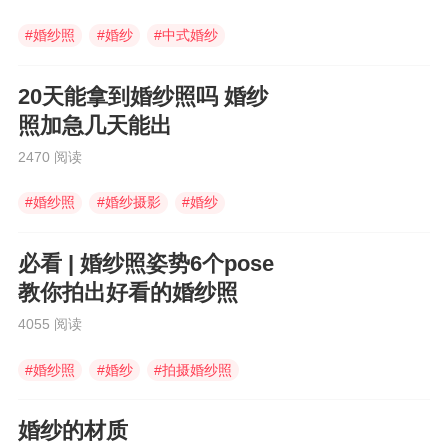
粉绿及浅银灰色，非常柔和悦目；如果你勇于尝
#
婚纱照
#
婚纱
#
中式婚纱
试，墨绿、枣红、深紫，缀于粉色婚纱上，形成
色彩浓烈的礼服，效果很大有特别；至于最受欢
迎的，当然是象牙色或纯白婚纱，缀上粉色的丝
20天能拿到婚纱照吗 婚纱
花、蝴蝶，以增添色彩。 二、婚纱款式的选
照加急几天能出
择 传统式裙长及地，并且像雨伞一般散开的
裙摆，是许多女孩子都渴望穿着，在影楼拍照当
2470 阅读
然可以穿着，但在注册处行礼的话，似乎不太方
便，太长太蓬的裙，会令人显得很矮及累赘，所
#
婚纱照
#
婚纱摄影
#
婚纱
以于婚礼当日，宜挑选稍微离地的小篷裙，又或
者长及足踝呈A字剪裁的直身婚纱；至于对美腿
充满信心的，更可以试试迷你裙或及膝裙等等，
必看 | 婚纱照姿势6个pose
如果是性格洒脱爽朗的，穿白色裤套更能突显个
教你拍出好看的婚纱照
人风格，与众不同。 有一点必须注意的，鱼
尾裙是最不方便，以及最难穿得好看的，如非新
4055 阅读
娘特别喜爱鱼尾裙，否则，毋须考虑了。 另
一项要注意的就是款式，许多款式挂在衣架上很
#
婚纱照
#
婚纱
#
拍摄婚纱照
美，穿在模特儿身上都很美，唯独是这样的美，
不是适合所有人，所以试穿是必须的，尺码不合
婚纱的材质
身可以改，款式与新娘的体形和气质不相配，就