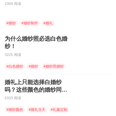
会显得特别难看。 例如，年青而娇小玲珑
2369 阅读
的，要穿可爱的公主式婚纱；高大的要穿线条简
洁明朗的；肥胖的不能穿低胸及直身婚纱。
除此之外，气质也很重要，小家碧玉型不宜作性
#
婚纱
#
婚纱制作
#
婚礼
感打扮；精明能干型不可过分堆砌装饰；爽朗活
泼型勿扮贵妇。穿着与自己格格不入的衣饰，非
但不能烘托出本身的优点及气质，更会令穿的人
为什么婚纱照必选白色婚
和看的人，同感不自然。 三、婚纱选择的其
纱！
他因素有一点应注意，如果在教堂行婚礼，切勿
穿着过分低胸的婚纱，这是对神职人员不敬的表
3225 阅读
现，尤其是某些仪式，新人要跪下来的，坦胸露
臂的新娘跪在圣像之前，未免太不尊重教会，令
#
白色婚纱
#
婚纱
#
婚纱照婚纱
人啼笑皆非。 新娘请注意，婚纱的拖尾是要
用长拖尾还是短拖尾，往往受制于外在的环境因
婚礼上只能选择白婚纱
素。楼楼可以来我们家体验，我们这里有很专业
的服装师为您提供完善的服务
吗？这些颜色的婚纱同样
美到爆！
5333 阅读
#
婚纱颜色
#
婚礼当天
#
礼服定制