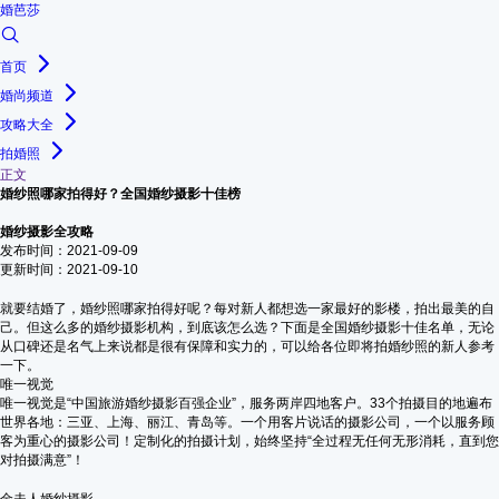
婚芭莎
首页
婚尚频道
攻略大全
拍婚照
正文
婚纱照哪家拍得好？全国婚纱摄影十佳榜
婚纱摄影全攻略
发布时间：2021-09-09
更新时间：2021-09-10
就要结婚了，婚纱照哪家拍得好呢？每对新人都想选一家最好的影楼，拍出最美的自
己。但这么多的婚纱摄影机构，到底该怎么选？下面是全国婚纱摄影十佳名单，无论
从口碑还是名气上来说都是很有保障和实力的，可以给各位即将拍婚纱照的新人参考
一下。
唯一视觉
唯一视觉是“中国旅游婚纱摄影百强企业”，服务两岸四地客户。33个拍摄目的地遍布
世界各地：三亚、上海、丽江、青岛等。一个用客片说话的摄影公司，一个以服务顾
客为重心的摄影公司！定制化的拍摄计划，始终坚持“全过程无任何无形消耗，直到您
对拍摄满意”！