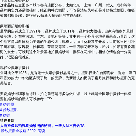
韩国艺匠婚纱摄影
这家品牌在全国多个城市都有店面分布，比如北京、上海、广州、武汉、成都等等，
品牌的实力还是很强的，纯正的韩式婚照，不管是清新风格还是其他韩式婚照，拍摄
效果都很高端，是很多90后新人拍婚照的首选品牌。
蒙娜丽莎婚纱影楼
最早的店铺成立于1991年，品牌成立于2011年，品牌实力很强，自家有很多外景拍
摄基地，分布在深圳、广东、奥地利等等，其中有一个外景基地是番禺百万葵园，这
个地方是以向日葵为主题的生态公园，规模大，而且葵花常年开放，目前这里还引种
了薰衣草、玫瑰花、孙雀花、茉莉花等等，一年四季花开不败，所以，如果有喜欢花
海的女士，可以到这个外景基地拍摄婚纱照，徜徉在花海中，相信心情也会十分美
好，记忆会很难忘。
现代经典婚纱摄影
公司成立于1986，是香港十大婚纱摄影品牌之一。摄影行业在台湾海峡、香港、澳门
和香港的大中华地区实现了统一的品牌，为新婚夫妇提供了蜜月旅行和婚纱摄影的完
美结合。
要说婚纱照哪家拍得好，拍之前还是得多做做功课，以上就是全国婚纱摄影十佳榜，
要拍婚纱照的新人可以参考一下~
#
婚纱照
#
婚纱摄影
#
婚纱
猜你喜欢
大牌摄像师拍视觉婚纱照的秘密，一般人我不告诉TA
婚纱摄影全攻略
2292 阅读