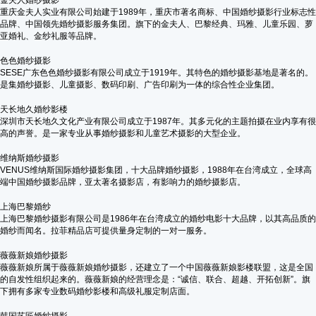
金夫人婚纱摄影
重庆金夫人实业有限公司始建于1989年，重庆市著名商标、中国婚纱摄影行业标志性
品牌、中国领先婚纱摄影服务集团。旗下的金夫人、巴黎经典、玛雅、儿童乐园、萝
亚婚礼、金纱礼服等品牌。
色色婚纱摄影
SESE广东色色婚纱摄影有限公司成立于1919年。其特色的婚纱摄影基地是著名的。
是集婚纱摄影、儿童摄影、数码印刷、广告印刷为一体的综合性企业集团。
天长地久婚纱影楼
深圳市天长地久文化产业有限公司成立于1987年。其多元化的主题拍摄在业内享有很
高的声誉。是一家专业从事婚纱摄影和儿童艺术摄影的大型企业。
维纳斯婚纱摄影
VENUS维纳斯国际婚纱摄影集团，十大品牌婚纱摄影，1988年在台湾成立，全球高
端中国婚纱摄影品牌，亚太著名摄影店，有影响力的婚纱摄影店。
上海巴黎婚纱
上海巴黎婚纱摄影有限公司是1986年在台湾成立的婚纱电影十大品牌，以其高品质的
婚纱而闻名。拉菲精品店可提供量身定制的一对一服务。
薇薇新娘婚纱摄影
薇薇新娘所属于薇薇新娘婚纱摄影，还建立了一个中国薇薇新娘影楼联盟，这是全国
的自发性组织起来的。薇薇新娘的经营理念是：“诚信、联合、超越、开拓创新”。旗
下拥有多家专业数码婚纱影楼和高级礼服定制店面。