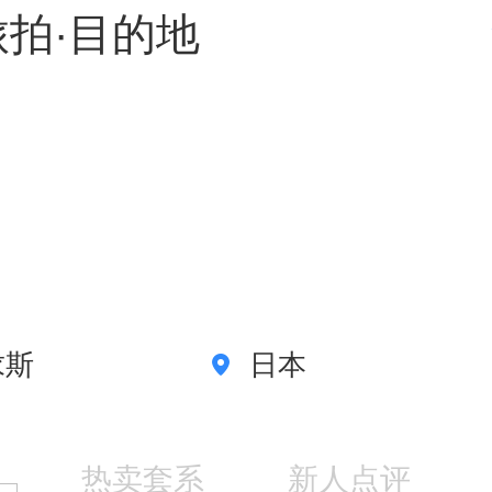
摄：「柒城影像)
拍·目的地
求斯
日本
热卖套系
新人点评