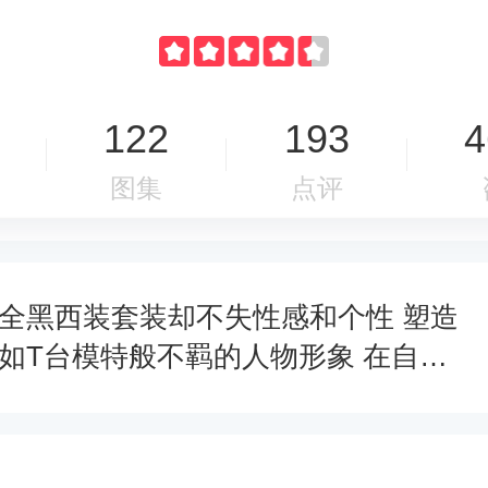
122
193
4
图集
点评
全黑西装套装却不失性感和个性 塑造
如T台模特般不羁的人物形象 在自然
放松的状态中捕捉最真实动态感 致敬
经典，演绎高级时尚 在镜头中表达个
性自我 塑造独一无二的婚照大片 - 拍