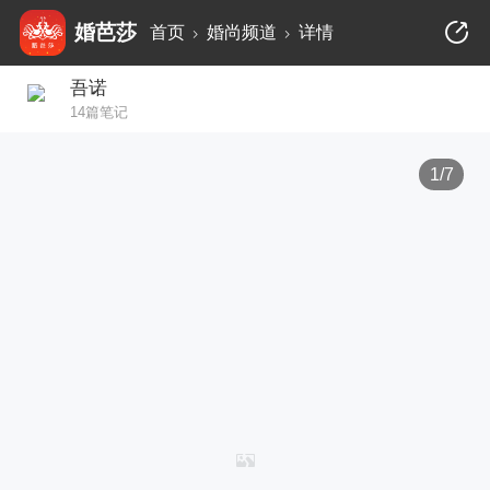
婚芭莎
首页
婚尚频道
详情
吾诺
14篇笔记
1/7