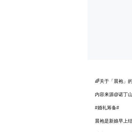
🌈关于「晨袍」
内容来源@诺丁
#婚礼筹备#
晨袍是新娘早上