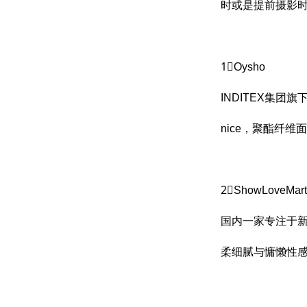
时或是提前摄影时
1⃣️Oysho
INDITEX集
nice，聚酯纤
2⃣️ShowLoveMart
国内一家专注于
柔细腻与慵懒性