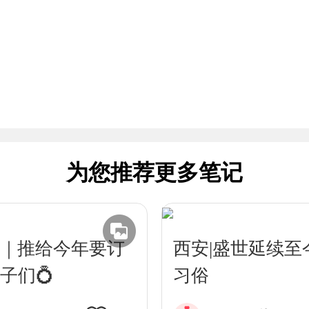
为您推荐更多笔记
｜推给今年要订
西安|盛世延续至
子们💍
习俗