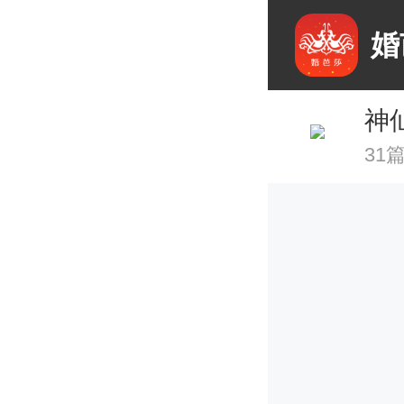
婚
神
31