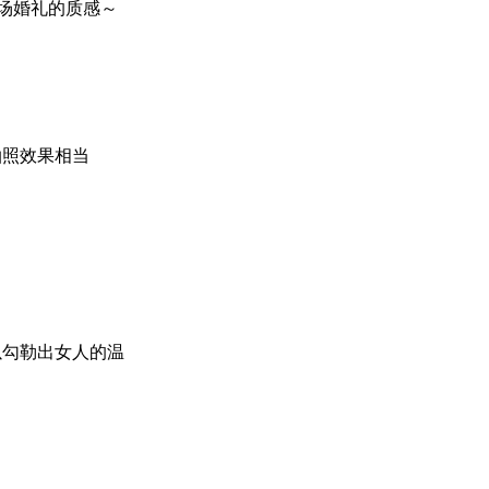
场婚礼的质感～
拍照效果相当
以勾勒出女人的温