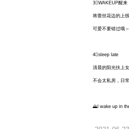
3⃣️WAKEUP醒来
将蕾丝花边的上
可爱不要错过哦
4⃣️sleep late
清晨的阳光扶上
不会太私房，日
🌄I wake up in th