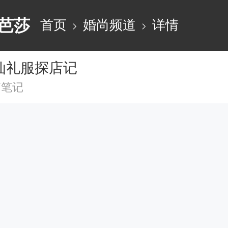
芭莎
首页
婚尚频道
详情
仙礼服探店记
篇笔记