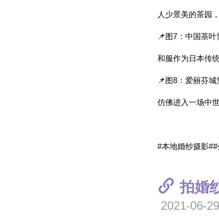
人少景美的茶园
📌图7：中国茶
和服作为日本传
📌图8：爱丽芬城
仿佛进入一场中
#本地婚纱摄影##
拍婚
2021-06-