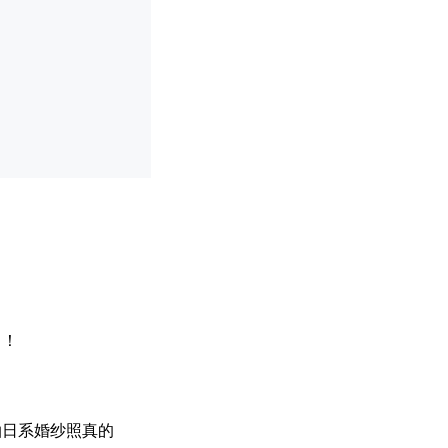
了！
拍日系婚纱照真的