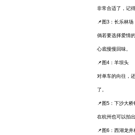
非常合适了，记
📌图3：长乐林场
倘若要选择爱情
心底慢慢回味。
📌图4：羊坝头
对单车的向往，还
了。
📌图5：下沙大
在杭州也可以拍
📌图6：西湖龙井