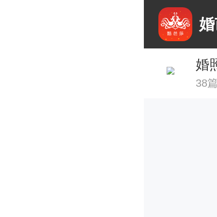
婚
婚
38