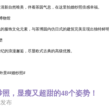
，清新自然唯美，伴着茶园气息，在这里拍婚纱照倍感幸福。
叶博物馆
统的服饰文化元素，与茶博园内仿日式的建筑完美呈现出独特鲜
堡
世纪的浪漫邂逅，尽显欧式古典的高级优雅。
外景##婚纱照#
纱照，显瘦又超甜的48个姿势！
29发布