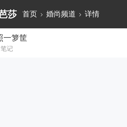
芭莎
首页
婚尚频道
详情
照一箩筐
篇笔记