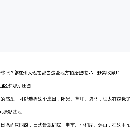
纱照？🎬杭州人现在都去这些地方拍婚照啦👰！赶紧收藏❗❗
萧山区梦娜斯庄园
堡的感觉，可以选择这个庄园，阳光、草坪、骑马，也太有感觉
季风摄影基地
是日系的氛围感，日式景观庭院、电车、小和屋、远山，在这里