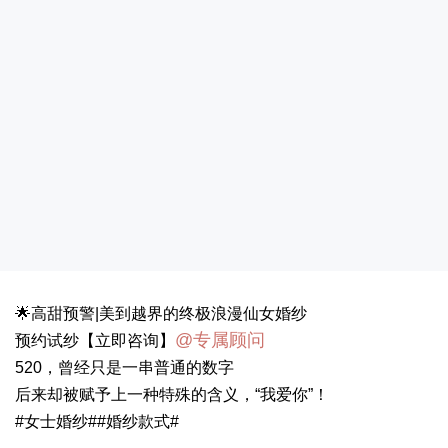
🌟高甜预警|美到越界的终极浪漫仙女婚纱
@专属顾问
预约试纱【立即咨询】
520，曾经只是一串普通的数字
后来却被赋予上一种特殊的含义，“我爱你”！
#女士婚纱##婚纱款式#