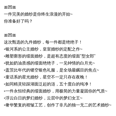
🎀💌🎀
一件完美的婚纱是你终生浪漫的开始~
你准备好了吗？
🎀💌🎀
这次甄选的九件婚纱，每一件都是绝绝子！
▫️银河系的公主婚纱，皇室婚纱的定配之作~
▫️雕塑廓形的缎面婚纱，是超有态度的缎面"型女郎"
▫️犹如奶油质感的缎面绝绝子，一见钟情的白月光~
▫️盖茨比年代的镂空银色礼服，是全场最瞩目的焦点~
▫️童话系的星光婚纱，星空不一定只存在夜晚！
▫️如同精灵轻踩湖面泛起的涟，五十度白的纯净！
▫️一件永恒经典的缎面婚纱，用极简的力量凝固你的气质~
▫️浮云白日的梦幻婚纱，云层中的梦幻女王~
▫️奢华繁复的褶皱工艺，创作了非凡的独一无二的艺术婚纱~