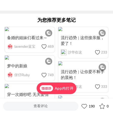
为您推荐更多笔记
备婚的姐妹们看过来～
流行趋势 | 这些接亲服，
爱了！
lavender蓝宝
469
沙华在这
233
梦中的新娘
流行趋势 | 让你爱不释手
伢仔Ruby
749
的晨袍！
沙华在这
333
穿一次婚纱吧 无关爱情
｜婚博会试纱分享
查看评论
汉嫁婚服种草丨如何挑选
190
0
是蕾子Julie
477
适合你的汉嫁婚服？