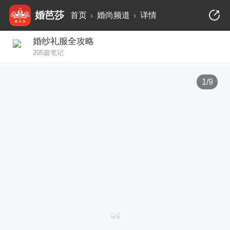
婚芭莎
首页
婚尚频道
详情
婚纱礼服全攻略
205篇笔记
1/9