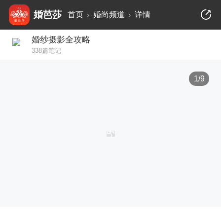
婚芭莎
首页
婚尚频道
详情
婚纱摄影全攻略
338篇笔记
1/9