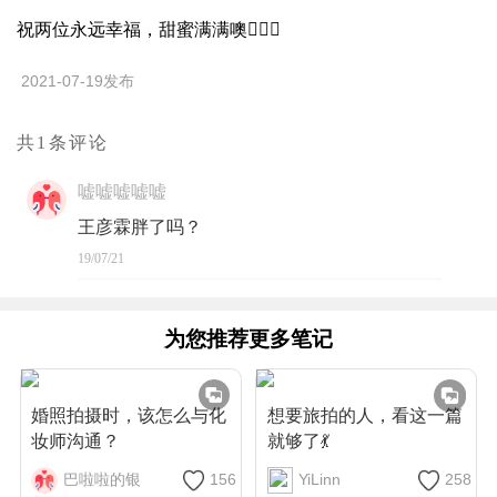
祝两位永远幸福，甜蜜满满噢👩‍❤️‍👨
2021-07-19发布
共1条评论
嘘嘘嘘嘘嘘
王彦霖胖了吗？
19/07/21
为您推荐更多笔记
婚照拍摄时，该怎么与化
想要旅拍的人，看这一篇
妆师沟通？
就够了💃
巴啦啦的银
156
YiLinn
258