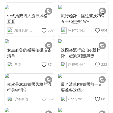
中式婚照四大流行风格
流行趋势～懂这些技巧👇
🇨🇳
五千婚照变1W+
糯叽叽的一酱
507
坏脾气小姐
604
女生必备的婚照拍摄准备
这四类流行旅拍✈️新趋
清单
势，赶紧来翻牌吧❗
羊咪
87
坏脾气小姐
333
依然是2023婚照风格的流
最全清单❗拍婚照前一定
行关键词👇
要准备这些✅
沙华在这
362
Cherylxx
68