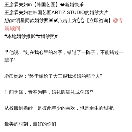
王彦霖夫妇in【韩国艺匠】❤️新婚快乐
王彦霖夫妇在韩国艺匠ARTIZ STUDIO的婚纱大片
@专
想get明星同款婚纱照💓💓点击上方️👆👆【立即咨询】
属顾问
#本地婚纱摄影##婚纱照#
🤵他说：“刻在我心里的名字，错过了一阵子，不能错过一
辈子”
👰🏻她说：“终于嫁给了大三跟我求婚的那个人”
时间为媒，青春为聘，婚礼圆满礼成👰🏻🤵
从校服到婚纱，是彼此年少的喜欢，也是余生的甜蜜。
最美的时刻，最好的你们