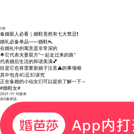
1/8
备婚新人必看｜婚鞋竟然有七大禁忌❗️
婚礼必备单品——婚鞋👠
在婚礼中的寓意是非常深的
🌟它代表夫妻双方"一起走过来的路"
代表婚后生活的和谐美满💕
但是它也有需要新娘子注意⚠️的事项呦
其中包含4⃣️忌3⃣️讲究
正在备婚的小仙女们可以提前了解一下～
#婚鞋女#
2021-11-16发布
共0条评论