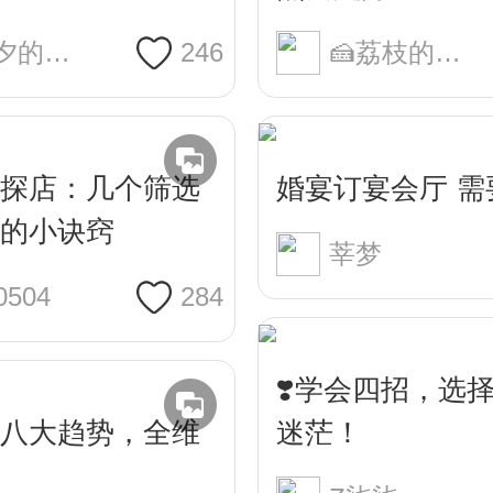
木木夕的心愿
246
🍰荔枝的备婚日常
探店：几个筛选
婚宴订宴会厅 需
的小诀窍
莘梦
0504
284
❣️学会四招，选
婚宴八大趋势，全维
迷茫！