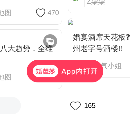
Z柒柒
地图
470
婚宴酒席天花板
婚宴八大趋势，全维
州老字号酒楼‼️
坏脾气小姐
地图
640
165