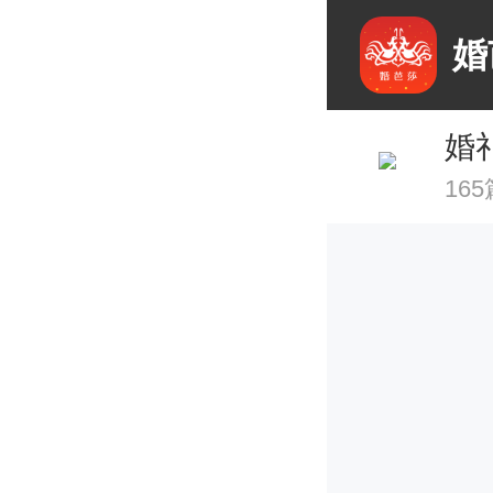
婚
婚
16