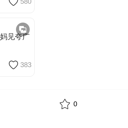
580
❓妈见夸广
383
0