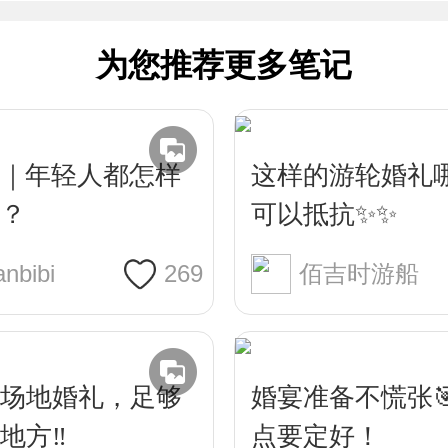
为您推荐更多笔记
｜年轻人都怎样
这样的游轮婚礼
？
可以抵抗✨✨
nbibi
269
佰吉时游船
场地婚礼，足够
婚宴准备不慌张
地方‼️
点要定好！