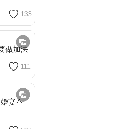
133
要做加法
111
择婚宴不