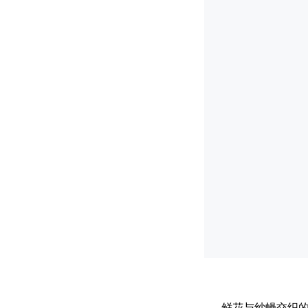
鲜花与纱幔交织