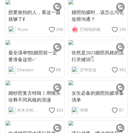
想要旅拍的人，看这一篇
婚照拍摄时，该怎么与化
就够了💃
妆师沟通？
YiLinn
258
巴啦啦的银
156
最全清单❗拍婚照前一定
依然是2023婚照风格的流
要准备这些✅
行关键词👇
Cherylxx
68
沙华在这
362
婚纱照复古特辑丨用镜头
女生必备的婚照拍摄准备
诠释不同风格的浪漫
清单
木木夕的心愿
343
羊咪
87