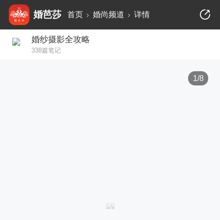
婚芭莎
首页
婚尚频道
详情
婚纱摄影全攻略
338篇笔记
1/8