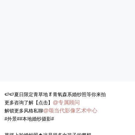
🍉🍉夏日限定青草地🥬青氧森系婚纱照等你来拍
@专属顾问
更多咨询了解【点击】
@颂当代影像艺术中心
解锁更多风格私聊
#外景##本地婚纱摄影#