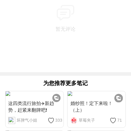
暂无评论
为您推荐更多笔记
这四类流行旅拍✈️新趋
婚纱照！定下来啦！
势，赶紧来翻牌吧❗
（上）
坏脾气小姐
333
草莓夹子
71