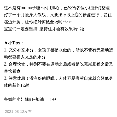
这不是有momo子嘛~不用担心，已经给各位小姐妹们整理
好了一个月瘦身大作战，只要按照以上👆的步骤进行，管住
嘴迈开腿，让你绝对惊艳全场哟~✨✨
宝宝们一定要坚持‼️坚持住才会有效果哟~🤗
🌟小Tips：
1. 充分补充水分，女孩子都是水做的，所以不管有无运动运
动都要摄入充足的水分
2. 合理饮食，特别不要在运动之后或者是吃完减肥餐之后又
暴饮暴食
3. 注意休息！没有好的睡眠，人体容易疲劳自然就会降低身
体的新陈代谢
备婚的小姐妹们~加油！！💃💃
2021-08-12发布