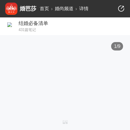
婚芭莎
首页
婚尚频道
详情
结婚必备清单
431篇笔记
1/9