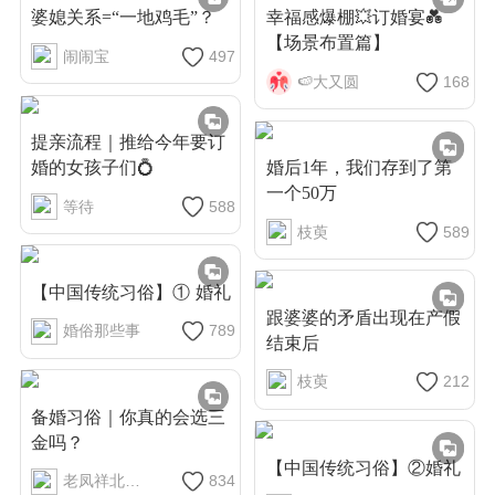
婆媳关系=“一地鸡毛”？
幸福感爆棚💥订婚宴💑
【场景布置篇】
闹闹宝
497
🍉大又圆
168
提亲流程｜推给今年要订
婚的女孩子们💍
婚后1年，我们存到了第
一个50万
等待
588
枝萸
589
【中国传统习俗】① 婚礼
跟婆婆的矛盾出现在产假
婚俗那些事
789
结束后
枝萸
212
备婚习俗｜你真的会选三
金吗？
【中国传统习俗】②婚礼
老凤祥北京市
834