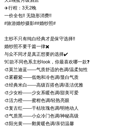
天2晚蜜月级酒店
✈️行程：3天2晚
一价全包!! 无隐形消费!!
#旅游婚纱摄影##婚纱照#
主纱不只有纯白经典才是保守选择‼️
婚纱照不要千篇一律✖️
与众不同才是真正想要的选择✔️
9⃣️款不同色系主纱look，你最喜欢哪一款❓
🎨莫兰迪蓝——气质舒适的色调/温柔知性
🎨雾霾紫——低饱和冷色调/显白气质
🎨经典米白——高级百搭色调/圣洁优雅
🎨少女粉——少女系暖色调/甜美可爱
🎨活力橙——蜜柑色调/轻熟亮眼
🎨复古红——干枯玫瑰色调/明艳动人
🎨气质黑——小众冷门色调/神秘高级
🎨阳光黄——鹅黄暖色调/亲切温馨