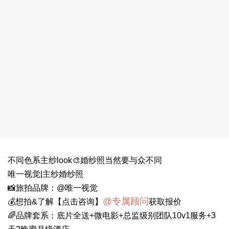
不同色系主纱look🎨婚纱照当然要与众不同
唯一视觉|主纱婚纱照
📸️旅拍品牌：@唯一视觉
@专属顾问
💰想拍&了解【点击咨询】
获取报价
🌈品牌套系：底片全送+微电影+总监级别团队10v1服务+3