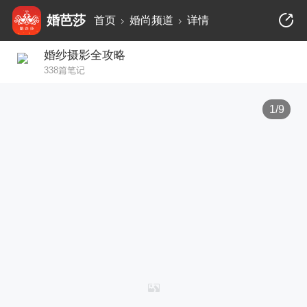
婚芭莎
首页
婚尚频道
详情
婚纱摄影全攻略
338篇笔记
1/9