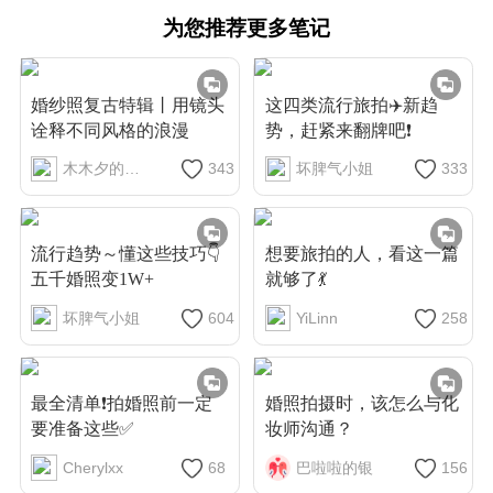
为您推荐更多笔记
婚纱照复古特辑丨用镜头
这四类流行旅拍✈️新趋
诠释不同风格的浪漫
势，赶紧来翻牌吧❗
木木夕的心愿
343
坏脾气小姐
333
流行趋势～懂这些技巧👇
想要旅拍的人，看这一篇
五千婚照变1W+
就够了💃
坏脾气小姐
604
YiLinn
258
最全清单❗拍婚照前一定
婚照拍摄时，该怎么与化
要准备这些✅
妆师沟通？
Cherylxx
68
巴啦啦的银
156