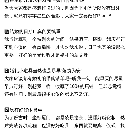
2️⃣穿主纱👗没来得及和伴娘们合张影📷
当天大家都是盛装打扮过的，但因为下雨☔️所以没有出外
景，就只有零零星星的合影，大家一定要做好Plan B。
3️⃣结婚的日期📅真的要慎重
我当时算到一个特别火的时间，结果酒店、摄影、婚庆都订
不到心仪的。有点后悔，其实对我来说，日子也真的没那么
重要，好好的享受过程才是婚礼的意义呀~
4️⃣婚礼小道具当然也是尽早“落袋为安”
大家应该都有婚礼的采购清单吧~听我一句，能早买的尽量
早点订好。别想我一样，收藏了100+的店铺，但却总觉得
还有时间，到最后很多心仪的都来不及订。
5️⃣没有好好休息🛏
为了赶吉时，坐标厦门，都是凌晨接亲，没睡好就化妆，然
后完成各项流程，也没好好吃几口东西就要迎宾，仪式，换