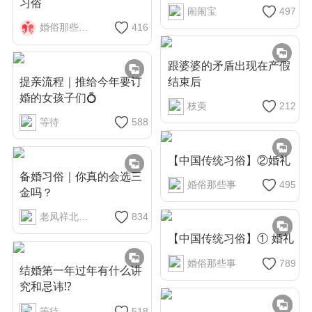
习俗
闹闹宝
497
婚俗那些事儿
416
跟婆婆的矛盾出现在产假
提亲流程｜推给今年要订
结束后
婚的女孩子们💍
枝萸
212
等待
588
【中国传统习俗】②婚礼
备婚习俗｜你真的会选三
婚俗那些事
495
金吗？
老凤祥北京市
834
【中国传统习俗】① 婚礼
婚俗那些事
789
结婚第一年过年有什么讲
究和忌讳⁉️
等待
518