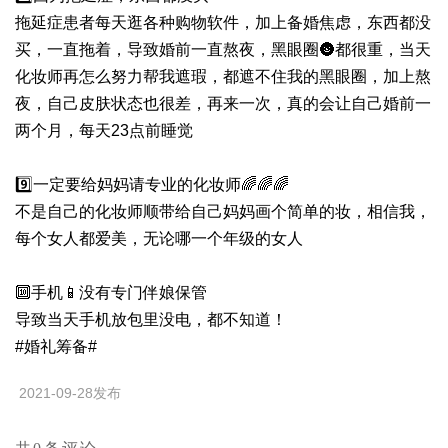
拖延症患者每天逛各种购物软件，加上备婚焦虑，东西都没
买，一直拖着，导致婚前一直熬夜，黑眼圈🌚都很重，当天
化妆师再怎么努力帮我遮瑕，都遮不住我的黑眼圈，加上熬
夜，自己皮肤状态也很差，再来一次，真的会让自己婚前一
两个月，每天23点前睡觉
9️⃣一定要给妈妈请专业的化妆师🌈🌈🌈
不是自己的化妆师顺带给自己妈妈画个简单的妆，相信我，
每个女人都爱美，无论哪一个年级的女人
🔟手机📱没有专门伴娘保管
导致当天手机放包里没电，都不知道！
#婚礼筹备#
2021-09-28发布