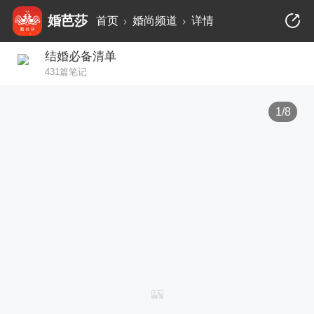
婚芭莎
首页
婚尚频道
详情
结婚必备清单
431篇笔记
1/8