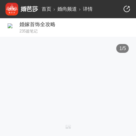
婚芭莎
首页
婚尚频道
详情
婚嫁首饰全攻略
235篇笔记
1/5