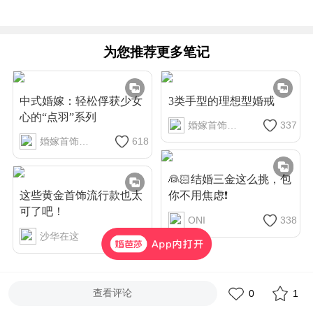
为您推荐更多笔记
中式婚嫁：轻松俘获少女
3类手型的理想型婚戒
心的“点羽”系列
婚嫁首饰全攻略
337
婚嫁首饰全攻略
618
👰🏻结婚三金这么挑，包
这些黄金首饰流行款也太
你不用焦虑❗
可了吧！
ONI
338
沙华在这
600
查看评论
0
1