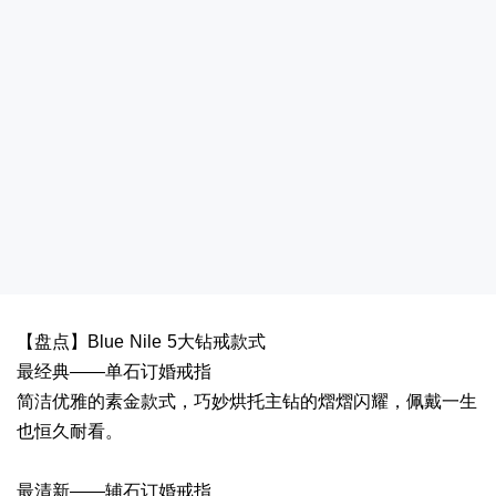
【盘点】Blue Nile 5大钻戒款式
最经典——单石订婚戒指
简洁优雅的素金款式，巧妙烘托主钻的熠熠闪耀，佩戴一生
也恒久耐看。
最清新——辅石订婚戒指