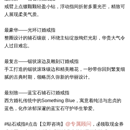
戒臂上点缀颗颗轻盈小钻，浮动指间折射多重光芒，精致可
人展现柔美气质。
最豪华——光环订婚戒指
整圈设计的辅石镶嵌，环绕主钻绽放绚烂光彩，华贵大气令
人过目难忘。
最复古——锯状滚边及雕刻订婚戒指
手工打造的锯状滚珠镶边和精美雕花，一秒带你回到繁复细
腻的古典时期，领略历久弥新的华丽设计。
最别致——蓝宝石辅石订婚戒指
西方婚礼传统中的Something Blue，寓意着纯洁与忠贞的
蓝色，化作浓郁深邃的蓝宝石守护毕生挚爱。
@专属顾问
#钻石戒指#点击【立即咨询】
，💰领取现金券