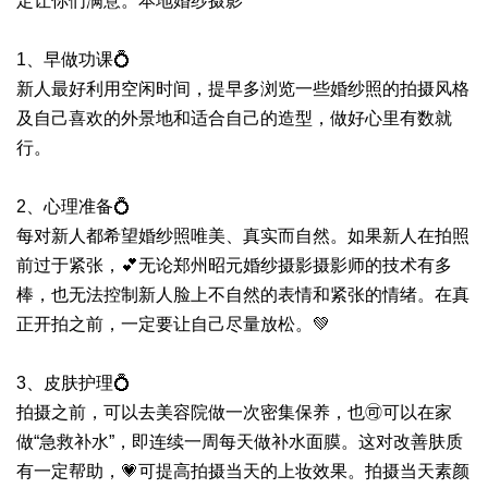
定让你们满意。本地婚纱摄影
1、早做功课💍
新人最好利用空闲时间，提早多浏览一些婚纱照的拍摄风格
及自己喜欢的外景地和适合自己的造型，做好心里有数就
行。
2、心理准备💍
每对新人都希望婚纱照唯美、真实而自然。如果新人在拍照
前过于紧张，💕无论郑州昭元婚纱摄影摄影师的技术有多
棒，也无法控制新人脸上不自然的表情和紧张的情绪。在真
正开拍之前，一定要让自己尽量放松。💚
3、皮肤护理💍
拍摄之前，可以去美容院做一次密集保养，也🉑可以在家
做“急救补水”，即连续一周每天做补水面膜。这对改善肤质
有一定帮助，💗可提高拍摄当天的上妆效果。拍摄当天素颜