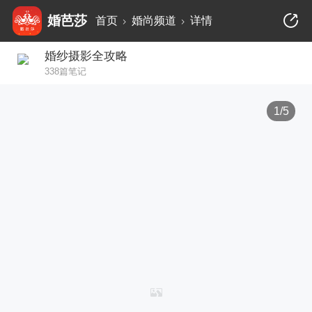
婚芭莎
首页
婚尚频道
详情
婚纱摄影全攻略
338篇笔记
1/5