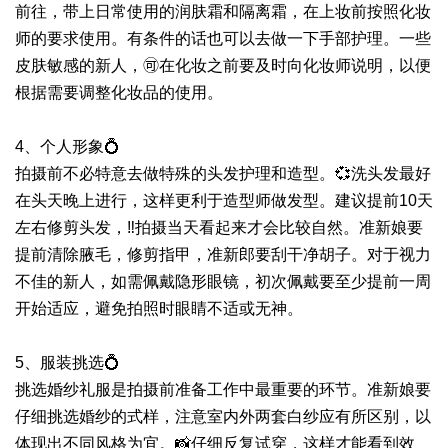
前往，带上日常使用的润肤霜和隔离霜，在上妆前按照化妆
师的要求使用。有条件的话也可以去做一下手部护理。一些
皮肤敏感的新人，🉑在化妆之前要及时向化妆师说明，以便
根据需要调整化妆品的使用。
4、个人形象💍
拍摄前不必特意去做特殊的头发护理和造型。💞洗头发最好
在头天晚上进行，这样更利于造型师做发型。建议提前10天
左右修剪头发，‼️拍摄当天看起来才会比较自然。准新娘要
提前清除腋毛，修剪指甲，准新郎要刮干净胡子。对于视力
不佳的新人，如需佩戴隐形眼镜，初次佩戴要至少提前一周
开始适应，避免拍照时眼睛不适或无神。
5、服装挑选💍
挑选婚纱礼服是拍摄前准备工作中最重要的环节。准新娘要
仔细挑选婚纱的式样，注意室内外两套白纱应有所区别，以
体现出不同风格为宜。📸仔细反复试穿，这样才能看到效