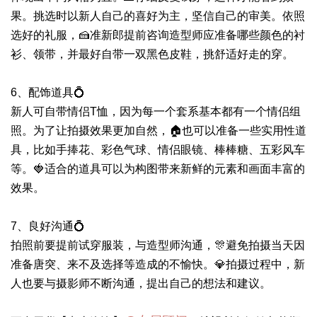
果。挑选时以新人自己的喜好为主，坚信自己的审美。依照
选好的礼服，🍰准新郎提前咨询造型师应准备哪些颜色的衬
衫、领带，并最好自带一双黑色皮鞋，挑舒适好走的穿。
6、配饰道具💍
新人可自带情侣T恤，因为每一个套系基本都有一个情侣组
照。为了让拍摄效果更加自然，🏠也可以准备一些实用性道
具，比如手捧花、彩色气球、情侣眼镜、棒棒糖、五彩风车
等。🍓适合的道具可以为构图带来新鲜的元素和画面丰富的
效果。
7、良好沟通💍
拍照前要提前试穿服装，与造型师沟通，🎊避免拍摄当天因
准备唐突、来不及选择等造成的不愉快。💎拍摄过程中，新
人也要与摄影师不断沟通，提出自己的想法和建议。