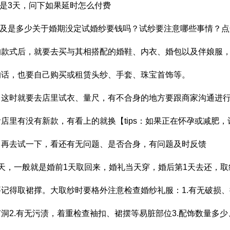
般是3天，问下如果延时怎么付费
以及是多少关于婚期没定试婚纱要钱吗？试纱要注意哪些事情？点
的款式后，就要去买与其相搭配的婚鞋、内衣、婚包以及伴娘服
的话，也要自己购买或租赁头纱、手套、珠宝首饰等。
，这时就要去店里试衣、量尺，有不合身的地方要跟商家沟通进
店里有没有新款，有看上的就换【tips：如果正在怀孕或减肥
，再去试一下，看还有无问题、是否合身，有问题及时反馈
天，一般就是婚前1天取回来，婚礼当天穿，婚后第1天去还，
记得取裙撑。大取纱时要格外注意检查婚纱礼服：1.有无破损
洞2.有无污渍，着重检查袖扣、裙摆等易脏部位3.配饰数量多