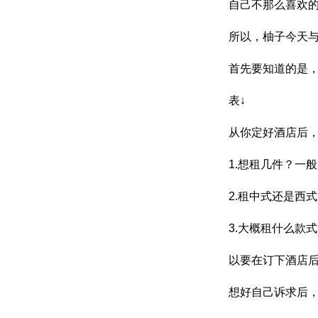
自己不那么喜欢
所以，柚子今天
首先要知道的是
表↓
从你定好酒店后
1.想租几件？一
2.租中式还是西
3.大概租什么款
以要在订下酒店
想好自己诉求后