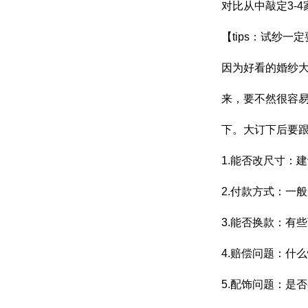
对比从中敲定3-
【tips：试纱
因为好看的婚纱
来，要不然很容易
下。大订下后要
1.能否改尺寸：
2.付款方式：一
3.能否换款：有
4.赔偿问题：什
5.配饰问题：是