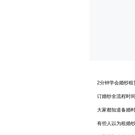
2分钟学会婚纱租
订婚纱全流程时
大家都知道备婚
有些人以为租婚