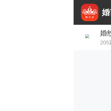
婚
婚
20