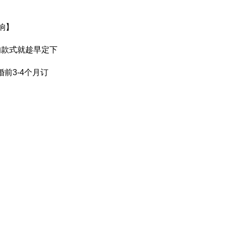
响】
的款式就趁早定下
前3-4个月订