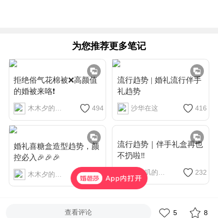
为您推荐更多笔记
拒绝俗气花棉被❌高颜值
流行趋势 | 婚礼流行伴手
的婚被来咯❗️
礼趋势
木木夕的心愿
494
沙华在这
416
流行趋势｜伴手礼盒再也
婚礼喜糖盒造型趋势，颜
不扔啦‼️
控必入🎉🎉🎉
糯叽叽的一酱
232
木木夕的心愿
352
查看评论
5
8