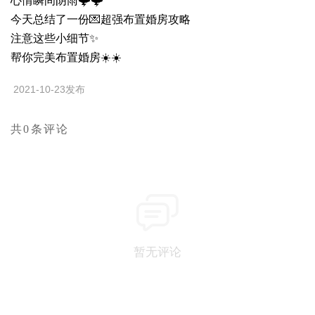
心情瞬间阴雨🌩️🌩️
今天总结了一份💌超强布置婚房攻略
注意这些小细节✨
帮你完美布置婚房☀️☀️
2021-10-23发布
共0条评论
暂无评论