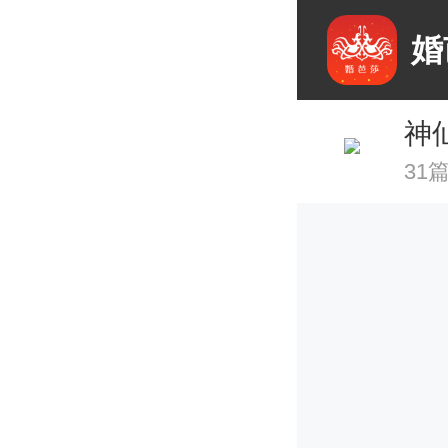
婚
神
31