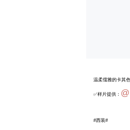
温柔儒雅的卡其色
@
✅样片提供：
#西装#