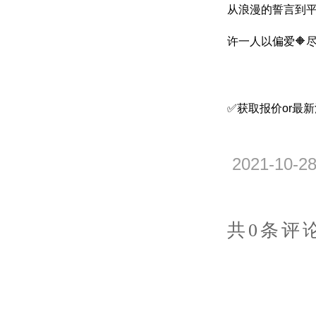
从浪漫的誓言到平
许一人以偏爱🔶
✅获取报价or最
2021-10-
共0条评