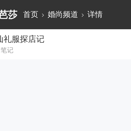
芭莎
首页
婚尚频道
详情
仙礼服探店记
篇笔记