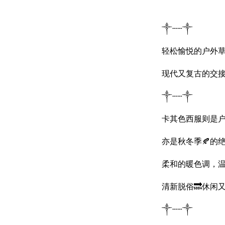
༒┄┄༒
轻松愉悦的户外草
现代又复古的交接
༒┄┄༒
卡其色西服则是
亦是秋冬季🍂的
柔和的暖色调，
清新脱俗🔜休闲又
༒┄┄༒