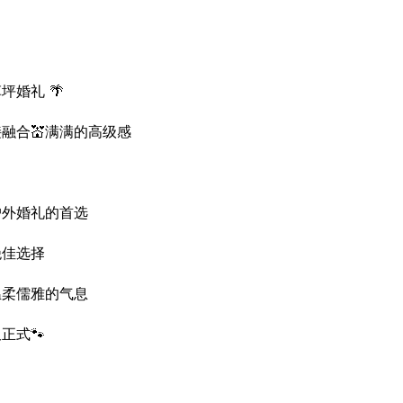
坪婚礼 🌴
融合💒满满的高级感
户外婚礼的首选
绝佳选择
温柔儒雅的气息
正式🐾