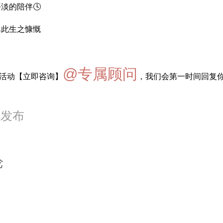
淡的陪伴🕓
尽此生之慷慨
@专属顾问
新活动【立即咨询】
，我们会第一时间回复你
28发布
论