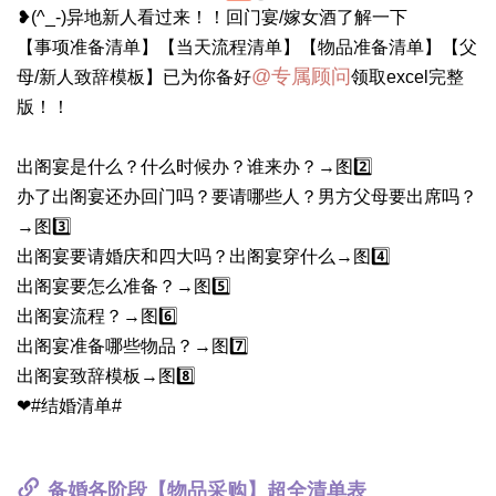
❥(^_-)异地新人看过来！！回门宴/嫁女酒了解一下
【事项准备清单】【当天流程清单】【物品准备清单】【父
@专属顾问
母/新人致辞模板】已为你备好
领取excel完整
版！！
出阁宴是什么？什么时候办？谁来办？→图2️⃣
办了出阁宴还办回门吗？要请哪些人？男方父母要出席吗？
→图3️⃣
出阁宴要请婚庆和四大吗？出阁宴穿什么→图4️⃣
出阁宴要怎么准备？→图5️⃣
出阁宴流程？→图6️⃣
出阁宴准备哪些物品？→图7️⃣
出阁宴致辞模板→图8️⃣
❤#结婚清单#
备婚各阶段【物品采购】超全清单表