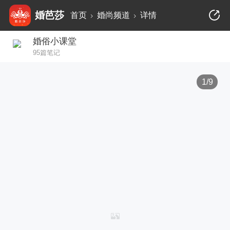
婚芭莎
首页
婚尚频道
详情
婚俗小课堂
95篇笔记
1/9