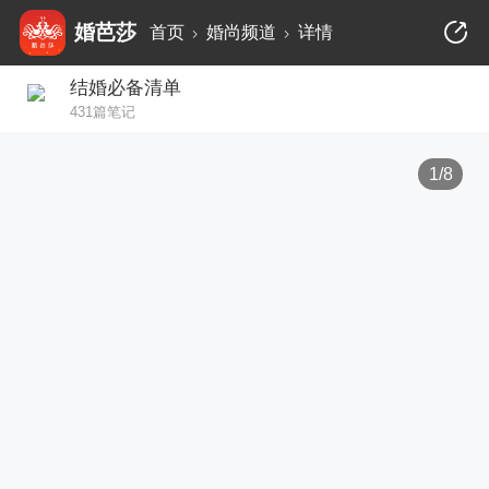
婚芭莎
首页
婚尚频道
详情
结婚必备清单
431篇笔记
1/8