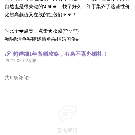
自然也是很关键的💫💫💫！找了好久，终于集齐了这些性价
比超高颜值又在线的红包们🎉🎉！
↘比个❤️点赞，点击★收藏(*^▽^*)
#结婚清单##陪嫁清单##结婚习俗#
超详细1年备婚攻略，有条不紊办婚礼！
2021-06-02发布
共0条评论
暂无评论