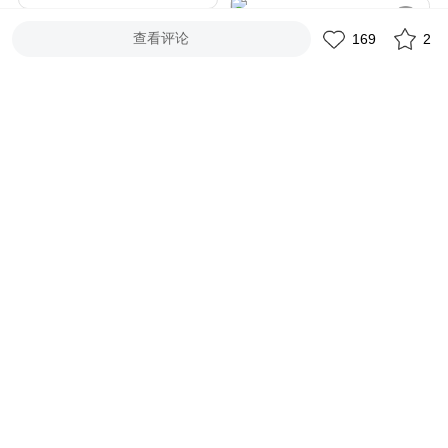
查看评论
结婚第一年过年有什么讲
169
2
【中国传统习俗】① 婚礼
究和忌讳⁉️
婚俗那些事
789
等待
518
跟婆婆的矛盾出现在产假
婆媳关系=“一地鸡毛”？
结束后
闹闹宝
497
枝萸
212
备婚习俗｜你真的会选三
提亲流程｜推给今年要订
金吗？
婚的女孩子们💍
老凤祥北京市
834
等待
588
备婚小知识|贵州婚俗篇
现代婚俗的几大礼仪，注