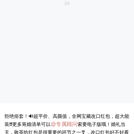
拒绝俗套！🔊超平价、高颜值，全网宝藏改口红包，超大能
@专属顾问
装❗❗更多筹婚清单可以
索要电子版哦！婚礼当
天，敬茶给红包是很重要的环节之一🎐，改口红包好不好看