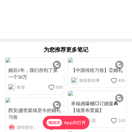
为您推荐更多笔记
婚后1年，我们存到了第
【中国传统习俗】②婚礼
一个50万
婚俗那些事
495
枝萸
589
幸福感爆棚💥订婚宴💑
西安|盛世延续至今的婚礼
【场景布置篇】
习俗
🍉大又圆
168
婚俗那些事儿
416