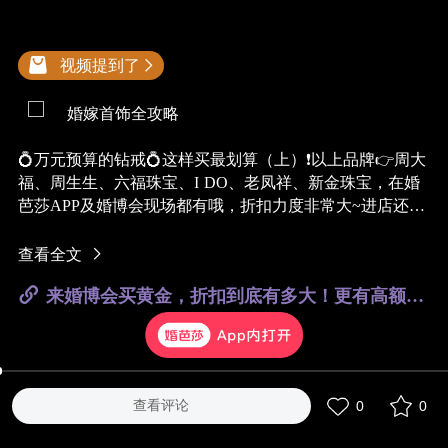
视频提到了
婚嫁首饰全攻略
💍万元预算的钻戒💍这样买最划算（上）❗以上品牌👉
周大
福
、
周生生
、
六福珠宝
、
I DO
、
老凤祥
、
新金珠宝
，在婚
芭莎APP及婚博会现场都有哦，折扣力度非常大~进店还能
领展会现金券
@专属顾问
查看全文
@周大福成都店
‼️钻石折扣
来婚博会买黄金，折扣到底有多大！更有高额现金券限时抢
@周生生
‼️钻石折扣
@六福珠寶
‼️钻石折扣
@I Do
‼️钻石折扣
@老凤祥四川
‼️钻石折扣
@新金珠宝
‼️钻石折扣
查看评论
0
0
#钻石##钻石戒指##珠宝首饰#