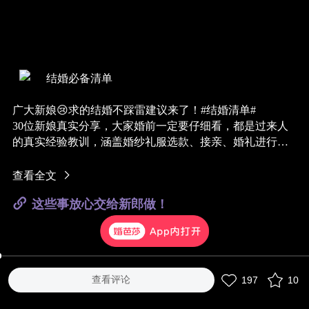
结婚必备清单
广大新娘😢求的结婚不踩雷建议来了！#结婚清单#
30位新娘真实分享，大家婚前一定要仔细看，都是过来人
的真实经验教训，涵盖婚纱礼服选款、接亲、婚礼进行
时、宾客座位安排......
无论是自己定酒店婚庆还是选择一站式婚礼会所，这些细
查看全文
节大家一定要多多注意！此外
@专属顾问
还能得筹婚宝典
这些事放心交给新郎做！
哟！
查看评论
197
10