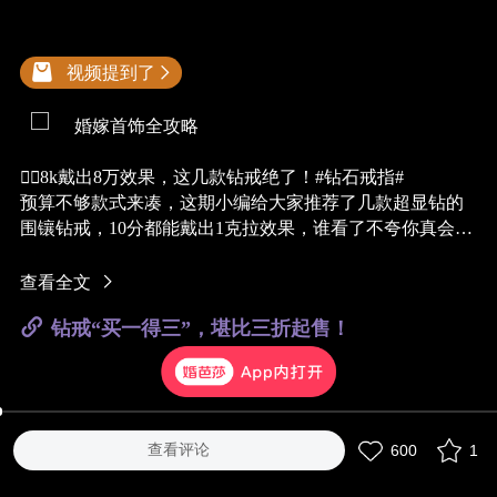
视频提到了
婚嫁首饰全攻略
❤️‍🔥8k戴出8万效果，这几款钻戒绝了！#钻石戒指#
预算不够款式来凑，这期小编给大家推荐了几款超显钻的
围镶钻戒，10分都能戴出1克拉效果，谁看了不夸你真会
选！
包含经典款、爱心款、烟花款......颜值超高，看完一定能get
查看全文
你最心水的款！此外，婚芭莎精选婚嫁首饰大牌商家，店
钻戒“买一得三”，堪比三折起售！
内还有钻戒、对戒、三金五金首饰哟，想买婚嫁首饰就进
店看看吧！
@
六福珠宝
@
梵誓ONESWEAR
@
曼卡龙
@
梵尼洛芙珠宝
查看评论
600
1