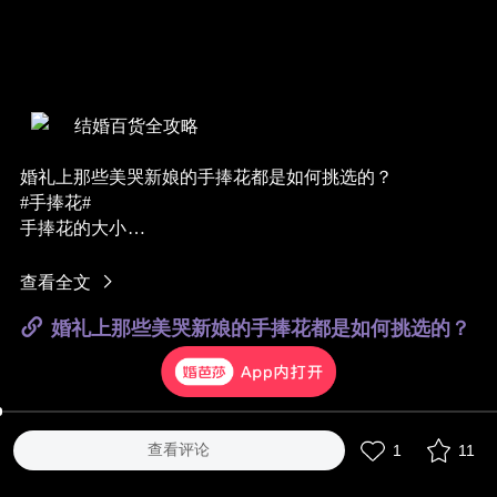
结婚百货全攻略
婚礼上那些美哭新娘的手捧花都是如何挑选的？
#手捧花#
手捧花的大小
手捧花的大小或形状要与新娘的身材及当天的造型相匹
配。
查看全文
比如球型Round，瀑布型Cascade，挽手型Pageant等等，可
婚礼上那些美哭新娘的手捧花都是如何挑选的？
以根据整体的婚纱造型进行选择，只要做到视觉上不要过
于繁复就好。
注意花朵的寓意
不同的花有不同的花语，在婚礼的时候，选择什么花做手
捧花寓意最好呢？
查看评论
1
11
玫瑰，向来是爱意的最佳表达方式，在一场正式的婚礼
中，玫瑰带来的不仅是对爱情的表述，更是对诺言的加