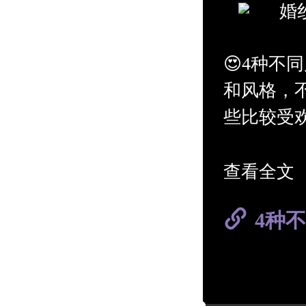
婚
😍4种不
和风格，
些比较受
✨高级ins
查看全文
对于婚纱风
4种
着梦幻少
好符合当
✨法式复