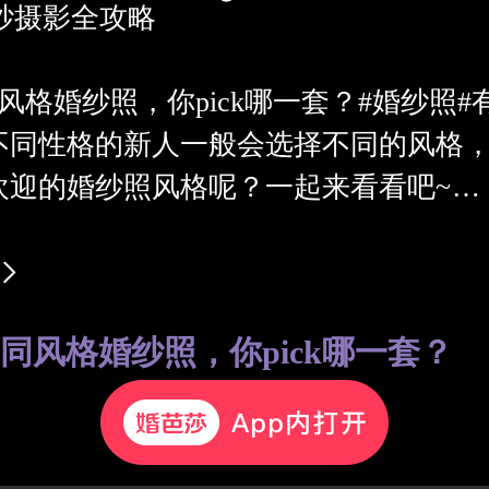
纱摄影全攻略
同风格婚纱照，你pick哪一套？#婚纱照
不同性格的新人一般会选择不同的风格
欢迎的婚纱照风格呢？一起来看看吧~
风
格的选择，不要out!要时尚潮流！ins
不同风格婚纱照，你pick哪一套？
女甜蜜感、简洁冷淡高级感，时尚精致
下年轻人的喜好。
@成都后古婚纱摄影
古风