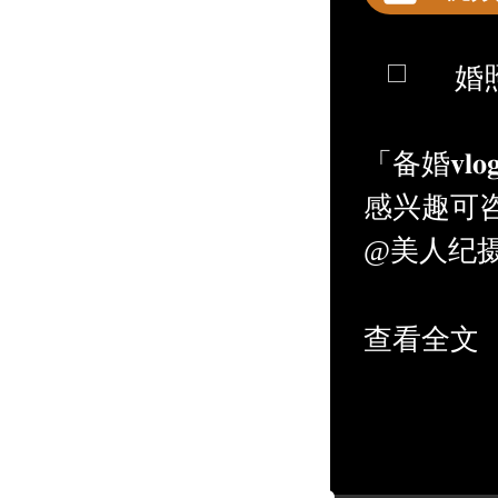
婚
「备婚𝐯
感兴趣可
@美人纪
人婚纱摄
哒！新人
查看全文
品，还有
#往届婚博