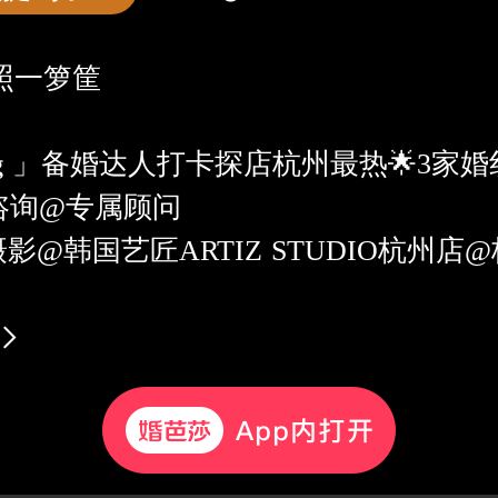
照一箩筐
𝐨𝐠 」备婚达人打卡探店杭州最热🌟3家
咨询
@专属顾问
摄影
@韩国艺匠ARTIZ STUDIO杭州店
@
影
，都是中国婚博会常年座上宾，每年
们一定要来婚博会现场看看，集合热门款
到展礼、订单礼哟！折扣炒鸡划算！
会婚照回顾##本地婚纱摄影#