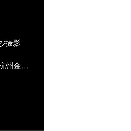
婚纱摄影
杭州金夫
都是有展位
式+新