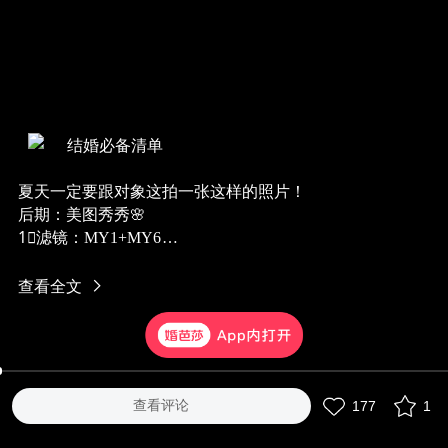
结婚必备清单
夏天一定要跟对象这拍一张这样的照片！
后期：美图秀秀🌸
1⃣️滤镜：MY1+MY6
2⃣️加上喜欢的贴纸
#朋友圈文案#
查看全文
查看评论
177
1