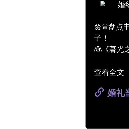
婚
🌼♕盘
子！
👰《暮
👰《结
👰《灰
查看全文
你还喜欢
婚礼
#婚纱品牌