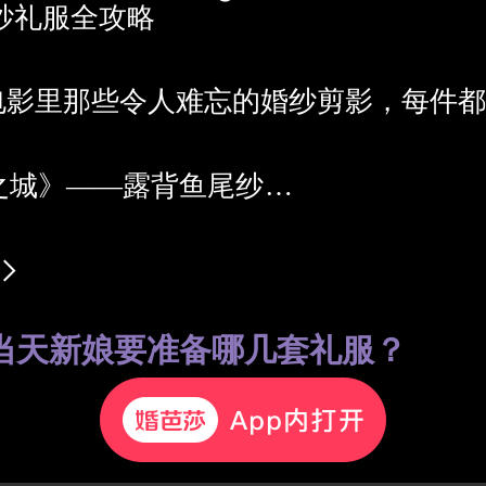
纱礼服全攻略
点电影里那些令人难忘的婚纱剪影，每件
光之城》——露背鱼尾纱
婚大作战》——鱼尾式&蓬蓬裙
姑娘》——清新彩纱&浪漫大拖尾
哪些电影同款婚纱？赶紧进店↓挑选吧！
当天新娘要准备哪几套礼服？
##女士婚纱#