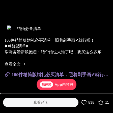
结婚必备清单
100件精简版婚礼必买清单，照着剁手画✔就行啦！
❥#结婚清单#
常听备婚新娘抱怨：结个婚也太难了吧，要买这么多东
西？！然鹅，你确定你买的都需要？敢保证没买的绝对用
不上？这份精简版婚礼清单送给你，照着名正言顺的剁手
查看全文
画✔，不花冤枉钱，也不怕没买全！
100件精简版婚礼必买清单，照着剁手画✔就行啦！
服装类—新娘、新郎
新娘一般需要三种服装：出门纱、仪式纱（主纱）、敬酒
服，大多新娘会选3-5套。
新郎依据婚礼风格及新娘搭配，准备1-2套。
父母服装，建议准备2套，一套迎宾穿着，一套晚宴穿着。
查看评论
535
11
婚房装饰和必买小物
女方准备嫁妆，买床品时记得买套红色的，婚礼当天用。