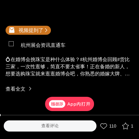
视频提到了
杭州展会资讯直通车
💍在婚博会挑珠宝是种什么体验？#杭州婚博会回顾#货比
三家，一次性逛够，简直不要太省事！正在备婚的新人，
想要选购珠宝就来逛逛婚博会吧，你熟悉的婚嫁大牌、个
性原创珠宝品牌都将品牌爆款、新品带到现场，钻戒、对
戒、三金五金、珠宝配饰......保证让你看的眼花缭乱，还可
查看全文
现场试戴或者定制，服务妥妥的！
大家也可以在婚芭莎APP上进店浏览珠宝款式，在线咨询
特惠活动及福利，更省钱也更有保障哟！
查看评论
110
1