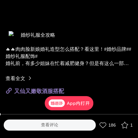
婚纱礼服全攻略
🔥🔥肉肉脸新娘婚礼造型怎么搭配？看这里！#婚纱品牌##
婚纱礼服配饰#
婚礼前，有多少姐妹在忙着减肥健身？但是有这么一部分
女生，天生肉肉脸，上镜总是愁如何变瘦？
这不，发型、配饰、婚纱选款让你更上镜更好看的干货来
查看全文
啦，弱化肉肉感，不同风格都能hold住。
又仙又嫩敬酒服搭配
@
GRACE KELLY婚纱与礼服
@
PRIMAVERA春羽
@
陆纱Lu’s veil
@
JUSERE绝设婚纱礼服定制
更多一线大牌、原创爆款婚嫁商品尽在婚芭莎APP,特惠活
查看评论
186
1
动多多，赶紧进店浏览吧！