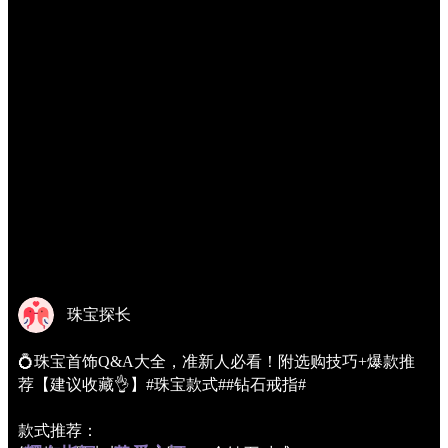
珠宝探长
💍珠宝首饰Q&A大全，准新人必看！附选购技巧+爆款推
荐【建议收藏👌】#珠宝款式##钻石戒指#
款式推荐：