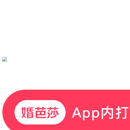
婚芭莎
首页
婚尚频道
详情
结婚必备清单
婚礼前一个月！拍婚纱照前两周！🙋如何尽快突击掉秤呢【建议收藏👌】#婚前变
美#
婚礼前一个月！拍婚纱照前两周！🙋如何尽快突击掉秤呢【建议收藏👌】#婚前变
美#