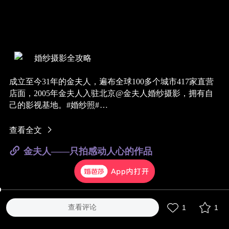
婚纱摄影全攻略
成立至今31年的金夫人，遍布全球100多个城市417家直营
店面，2005年金夫人入驻北京
@金夫人婚纱摄影
，拥有自
己的影视基地。#婚纱照#
2020金夫人再次升级打造破行业的一站式婚嫁集成中心，
查看全文
集1大影城、4大拍摄模式、6大品牌、12大服务流程，满足
金夫人——只拍感动人心的作品
你对婚嫁的所有需求！
不止于此。金夫人更是将皇家大婚宫殿搬进影城😍，为爱
建造一座“坤宁宫”，传承中华五千年的嫁娶文化，1:1还原
皇室宫殿内外实景基地，每一个细节都来自于紫禁城！
查看评论
1
1
如此震撼的拍摄场景，真的不想一探究竟吗？那就赶紧
预