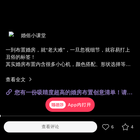
婚俗小课堂
一到布置婚房，就“老大难”，一旦忽视细节，就容易打上
丑俗的标签！
其实婚房布置内含很多小心机，颜色搭配、形状选择等等
都要慎重考虑，毕竟一生就这一次，用心。
今天小编给大家准备的这篇《婚房布置攻略》，包你看完
查看全文
就能布置出最ins的婚房！#婚房#
您有一份吸睛度超高的婚房布置创意清单！请注意查收！
一、Ins风喜庆小物
1. 压床娃娃
压床娃娃没选对，婚房立马变低配！新人也可以根据自己
的喜好定制情侣玩偶，不仅好看也有纪念意义。
2.手绘画
查看评论
6
4
你离小清新的距离，只差一幅手绘画。用它们来点缀婚
房，高级感瞬间就出来了。