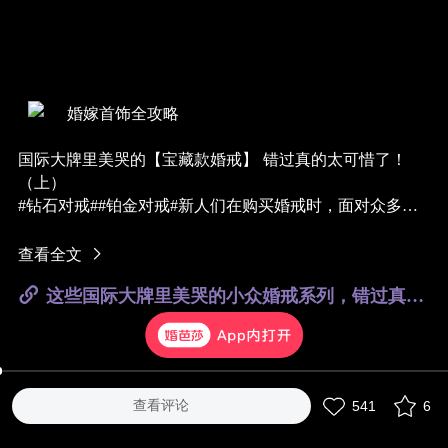
婚嫁首饰全攻略
国际大牌里美哭的【宝藏款婚戒】 错过真的太可惜了！
（上）
#钻石对戒##铂金对戒#新人们在购买婚戒时，面对众多品
牌和款式可能会无从下手。
挑大牌经典款入手虽说不会出错，但又太容易撞款。为了
查看全文
避免这种尴尬发生，下面这些大牌珠宝中的小众系列，应
这些国际大牌里美哭的小众婚戒系列，错过真的太可惜了！
该会对你的胃口！
🌟Cartier 卡地亚
除了易撞款的LOVE系列，他家还有超多好看的婚戒款式。
1895系列的结婚对戒精致秀气，小钻镶嵌超显气质，适合
查看评论
541
6
日常佩戴，单颗钻的性价比最高💍
C系列结婚对戒，相对LOVE系列没有那么厚重，纯字母