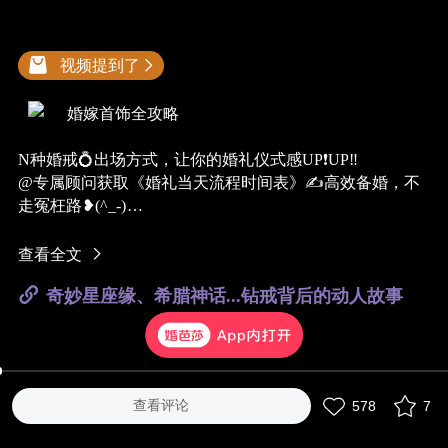
视频提到了
婚嫁首饰全攻略
N种婚戒💍出场方式，让你的婚礼仪式感UP❗UP‼
@专属顾问
获取《婚礼当天流程时间表》✍高效备婚，不
走冤枉路❥(^_-)
----------💍----------💍----------💍----------
1️⃣木盒式戒枕2️⃣抱枕式戒枕3️⃣鲜花/绿式戒枕4️⃣天鹅绒戒盒
查看全文
5️⃣水晶戒盒/戒托6️⃣书本式戒枕7️⃣贝壳式戒枕8️⃣鸟巢式戒枕
奇妙星座缘、希腊神话...钻戒背后的动人故事
9️⃣透明戒盒
你pick哪一款呢？
----------💍----------💍----------💍----------
▲交换戒指要熟记以下口诀↓
查看评论
578
7
动作要慢要优雅
左手手背对镜头