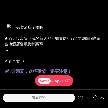
婚宴酒店全攻略
★酒店接亲㊙️ 99%的新人都不知道这7点↓
@专属顾问
详询
当地酒店
档期及特惠💌
✖不要·用胶&涂料装饰婚房
✖不要·玩太激烈的堵门游戏
@专属顾问
获取《
100个堵门游
查看全文
戏清单
》表格版❗❗
订婚宴，这些事情一定要注意！
✖不要·聚集太多人
✖不要·忘记退房
✔要· 提前跟酒店沟通
✔要· 把接亲所需东西都带全
✔要· 利用酒店优势拍美照
查看评论
15
25
总之呢，好好利用酒店的优势，会获得跟家里接亲不一样
的美好回忆哦~！