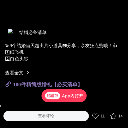
结婚必备清单
💫9个结婚当天超出片小道具📷分享，亲友狂点赞哦！👍
1️⃣纸飞机
2️⃣白色头纱
3️⃣团扇
4️⃣墨镜
查看全文
5️⃣钞票机
100件精简版婚礼【必买清单】
6️⃣手写举牌/KT板
7️⃣木质托盘
8️⃣敬茶杯
9️⃣装饰挂件
#结婚仪式流程##新娘头饰##个性婚品#
查看评论
11
14
还有哪些值得推荐的出片神器❓欢迎留言分享哦❥(^_-)
@专
属顾问