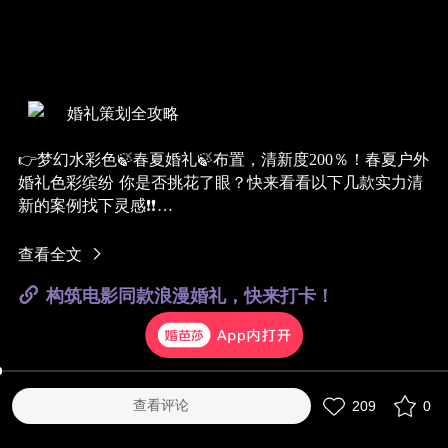
婚礼策划全攻略
👉梦幻水彩色🍃春夏婚礼🍃布置，清新度200％！春夏户外
婚礼色彩缤纷 你是否挑花了眼？快来看看以下几款实力清
新的案例找下灵感❗❗
清新森系——《晓》
@美薇亭婚礼顾问
甜美少女——《春日游园》
@汇爱婚礼
查看全文
优雅欧式——《1＋1＞2》
@千百合婚礼顾问
构筑电影同款浪漫婚礼，快来打卡！
你还喜欢哪种春夏婚礼？
@专属顾问
定制吧！
#花艺##小型婚礼##森系婚礼##婚礼色调#
查看评论
209
0