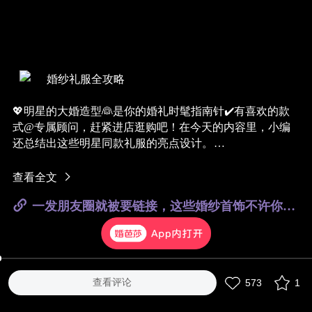
婚纱礼服全攻略
💖明星的大婚造型👰是你的婚礼时髦指南针✔️有喜欢的款
式
@专属顾问
，赶紧进店逛购吧！在今天的内容里，小编
还总结出这些明星同款礼服的亮点设计。
明星同款虽好，但很大可能会超出多数新人的预算，因此
给宝宝们挑选出几款类似的设计风格，无论在质量还是价
查看全文
格上都能满足你们的需求，一起来看看~
一发朋友圈就被要链接，这些婚纱首饰不许你不知道！
✨羽毛亮片披风——志玲姐姐的大婚晚宴造型
👸公主风大拖尾——唐嫣婚礼仪式主纱
查看评论
573
1
🥂旗袍敬酒服——刘诗诗大婚敬酒服
#女士礼服##礼服品牌##女士婚纱#