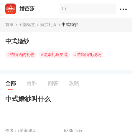
婚芭莎
首页
全部标签
婚纱礼服
中式婚纱
中式婚纱
#
结婚送的礼物
#
结婚礼服男装
#
结婚婚礼现场
全部
百科
问答
攻略
中式婚纱叫什么
作者：x逍遥如风
5335 阅读